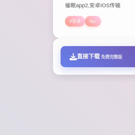
催眠app2,安卓IOS传输
#安卓
#pc
直接下载
免费完整版