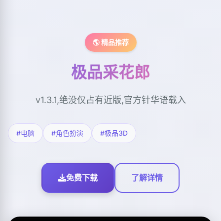
🌎 精品推荐
极品采花郎
v1.3.1,绝没仅占有近版,官方针华语载入
#电脑
#角色扮演
#极品3D
免费下载
了解详情