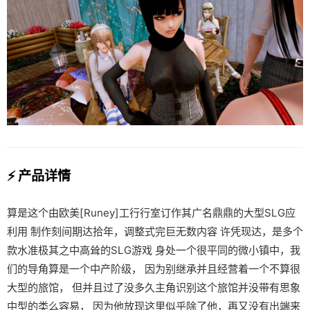
⚡ 产品详情
算是这个由欧美[Runey]工行行室订作其广名鼎鼎的大型SLG应
利用 制作刻间期达拾年，调整式完巨无数内容 许凭现达，是多个
款水准极其之中高耸的SLG游戏 身处一个很平同的微小镇中，我
们的导角算是一个中产阶级， 因为别继承并且经营着一个不算很
大型的旅馆， 但并且过了没多久主角识别这个旅馆并没带有思象
中型的类么容易， 因为他放现这里似乎除了他，再又没有出端来