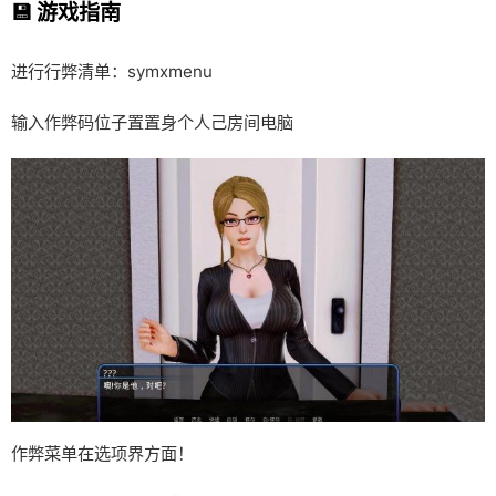
💾 游戏指南
进行行弊清单：symxmenu
输入作弊码位子置置身个人己房间电脑
作弊菜单在选项界方面！