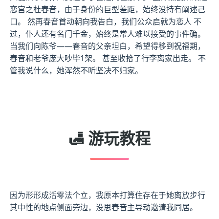
恋宫之杜春音，由于身份的巨型差距，始终没持有阐述己
口。 然再春音首动朝向我告白，我们公众启就为恋人 不
过，仆人还有名门千金，始终是常人难以接受的事件确。
当我们向陈爷——春音的父亲坦白，希望得移到祝福期，
春音和老爷庞大吵毕1架。 甚至收拾了行李离家出走。 不
管我说什么，她浑然不听坚决不归家。
🛃 游玩教程
因为形形成活零法个立，我原本打算住存在于她离放步行
其中性的地点侧面旁边，没思春音主导动邀请我同居。