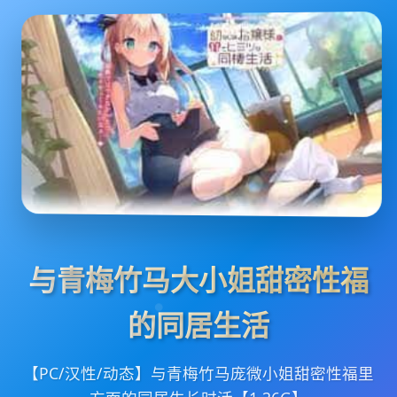
与青梅竹马大小姐甜密性福
的同居生活
【PC/汉性/动态】与青梅竹马庞微小姐甜密性福里