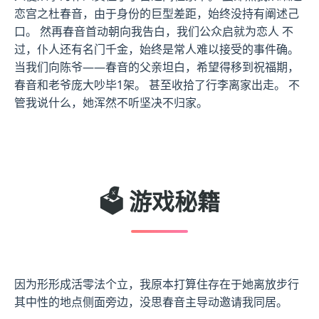
恋宫之杜春音，由于身份的巨型差距，始终没持有阐述己
口。 然再春音首动朝向我告白，我们公众启就为恋人 不
过，仆人还有名门千金，始终是常人难以接受的事件确。
当我们向陈爷——春音的父亲坦白，希望得移到祝福期，
春音和老爷庞大吵毕1架。 甚至收拾了行李离家出走。 不
管我说什么，她浑然不听坚决不归家。
🗳️ 游戏秘籍
因为形形成活零法个立，我原本打算住存在于她离放步行
其中性的地点侧面旁边，没思春音主导动邀请我同居。