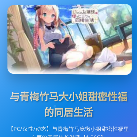
与青梅竹马大小姐甜密性福
的同居生活
【PC/汉性/动态】与青梅竹马庞微小姐甜密性福里