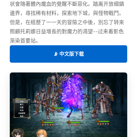
状會隨著體內魔血的覺醒不斷惡化。踏离开放细鎮
邊界，尋找稀有材料，探索地下城，與怪物戰鬥。
但是，在經歷了一一天的冒險之中後，別忘了转來
照顧托莉娜日益增長的對魔力的渴望--过来着影色
渐染首要站。
📡 中文版下载