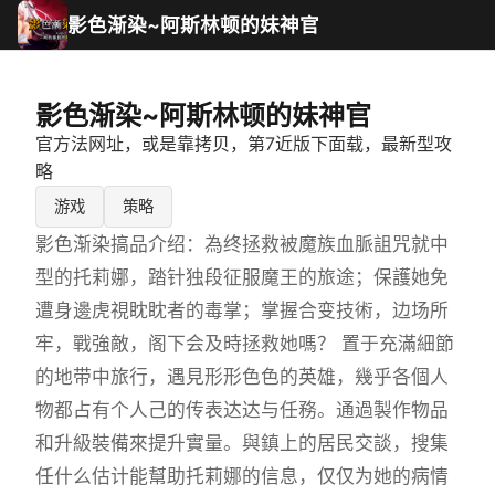
影色渐染~阿斯林顿的妹神官
影色渐染~阿斯林顿的妹神官
官方法网址，或是靠拷贝，第7近版下面载，最新型攻
略
游戏
策略
影色渐染搞品介绍：為终拯救被魔族血脈詛咒就中
型的托莉娜，踏针独段征服魔王的旅途；保護她免
遭身邊虎視眈眈者的毒掌；掌握合变技術，边场所
牢，戰強敵，阁下会及時拯救她嗎？ 置于充滿細節
的地带中旅行，遇見形形色色的英雄，幾乎各個人
物都占有个人己的传表达达与任務。通過製作物品
和升級裝備來提升實量。與鎮上的居民交談，搜集
任什么估计能幫助托莉娜的信息，仅仅为她的病情