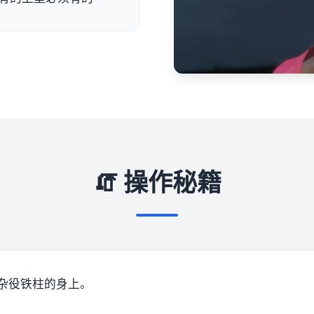
🧯 操作秘籍
杂役铁柱的身上。