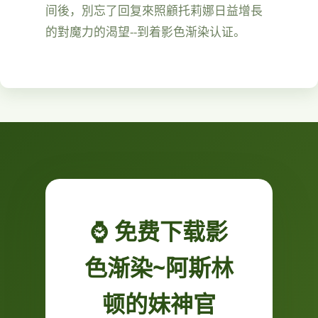
间後，別忘了回复來照顧托莉娜日益增長
的對魔力的渴望--到着影色渐染认证。
⌚ 免费下载影
色渐染~阿斯林
顿的妹神官