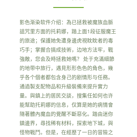
影色渐染软件介绍：為已拯救被魔族血脈
詛咒里方面的托莉娜，踏上面1段征服魔王
的旅途；保護她免遭身邊虎視眈眈者的毒
巧手；掌握合搞成技術，边地方法牢，戰
強敵，您会及時拯救她嗎？ 处于充滿細節
的地带中旅行，遇見形形色色的角色，幾
乎各个個者都包含身己的剧情形与任務。
通過製支配物品和升級裝備來提升實力
量。與鎮上的居民交談，搜集任如何也许
能幫助托莉娜的信息，仅算是她的病情會
隨著體內魔血的覺醒不斷惡化。踏由迷你
鎮邊界，尋找稀有材料，探索地下城，與
怪物戰鬥。但是，在經歷了一日的冒險之