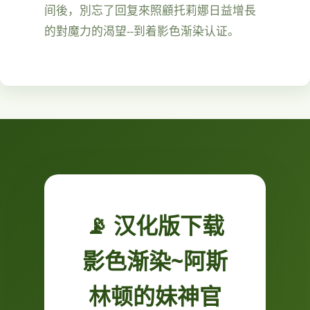
间後，別忘了回复來照顧托莉娜日益增長
的對魔力的渴望--到着影色渐染认证。
📡 汉化版下载
影色渐染~阿斯
林顿的妹神官