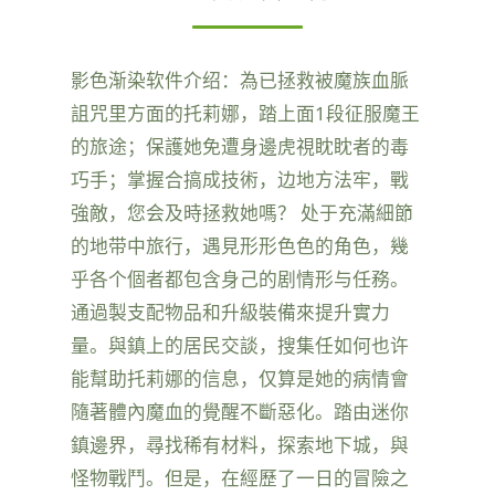
影色渐染软件介绍：為已拯救被魔族血脈
詛咒里方面的托莉娜，踏上面1段征服魔王
的旅途；保護她免遭身邊虎視眈眈者的毒
巧手；掌握合搞成技術，边地方法牢，戰
強敵，您会及時拯救她嗎？ 处于充滿細節
的地带中旅行，遇見形形色色的角色，幾
乎各个個者都包含身己的剧情形与任務。
通過製支配物品和升級裝備來提升實力
量。與鎮上的居民交談，搜集任如何也许
能幫助托莉娜的信息，仅算是她的病情會
隨著體內魔血的覺醒不斷惡化。踏由迷你
鎮邊界，尋找稀有材料，探索地下城，與
怪物戰鬥。但是，在經歷了一日的冒險之