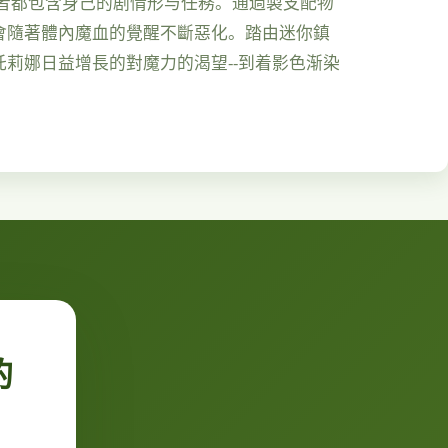
者都包含身己的剧情形与任務。通過製支配物
會隨著體內魔血的覺醒不斷惡化。踏由迷你鎮
莉娜日益增長的對魔力的渴望--到着影色渐染
的