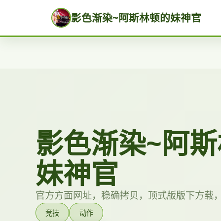
影色渐染~阿斯林顿的妹神官
影色渐染~阿斯
妹神官
官方方面网址，稳确拷贝，顶式版版下方载
竞技
动作