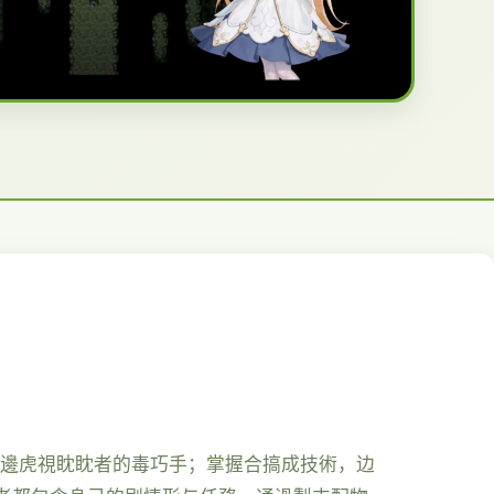
身邊虎視眈眈者的毒巧手；掌握合搞成技術，边