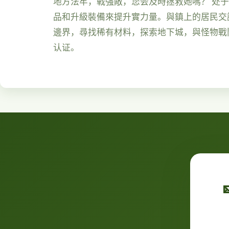
地方法牢，戰強敵，您会及時拯救她嗎？ 处
品和升級裝備來提升實力量。與鎮上的居民交
邊界，尋找稀有材料，探索地下城，與怪物戰
认证。