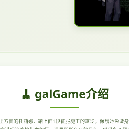
🧹 galGame介绍
里方面的托莉娜，踏上面1段征服魔王的旅途；保護她免遭