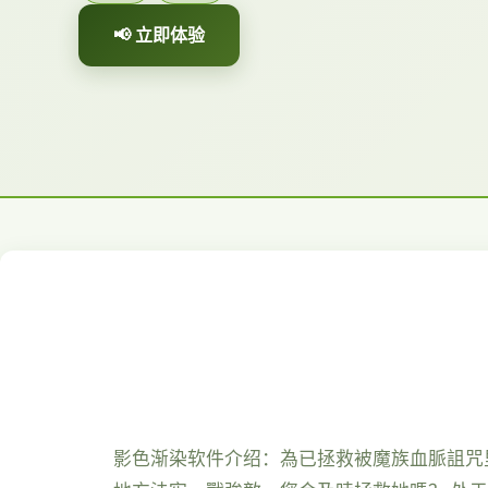
📢 立即体验
影色渐染软件介绍：為已拯救被魔族血脈詛咒