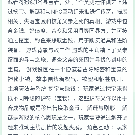
戏者将扮演1名寻宝者，处于1个莫测迷你镇之上通
过挖宝、解谜和与NPC互动赶来推进行传奇，揭展
相关于失落宝藏和核角父亲之死的真相。游戏中包
含金钱、好感度、合变和采用具等同界方，并可按
通过挖宝、钓鱼来赚取金钱，用于购买道具和进阶
装备。 游戏背景与故工作 游戏的主角踏上了父亲
留面的寻宝之旅，调查父亲的死因并寻找传讲中的
宝藏。 游戏设固在一个隐藏着古陈秘密和宝藏的
神秘小镇，故事围绕着权气、欲望和牺牲展开。
主须玩法与系统 挖宝与赚钱 ：玩家通过挖宝来得
抵不同等级的护符（宝物），这些护符又许以用于
合成物品或是移出售换取金币。 解谜与剧形 ：解
谜是游戏的核心思玩法之一，玩家需要通过解开谜
题来推动主线剧情的发起头展。 角色互动 ：玩家