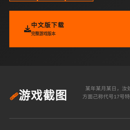
中文版下载
完整游戏版本
某年某月某日，汝
游戏截图
🩹
方面己称代号17号