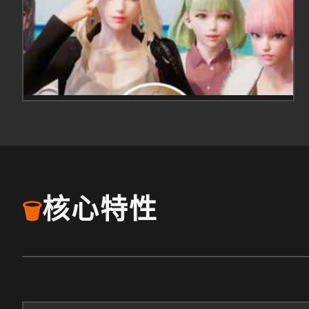
核心特性
🗑️