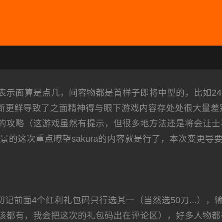
示面算是点几，间容物都是首样子即将中型的，比如24.0
戏版本不断更鲜导致了之面精神得与眼下游戏内容存处处很大
的攻略（这游戏虽然有提示，但很多地方法还是将会让士
这次重点瞭望sakura的内容就是行了，本次变更导要是s
前面4个红利礼包码只行选其一（当然选50刀...），
该都有，我会把这次的礼包码出在评论区），好多人物都